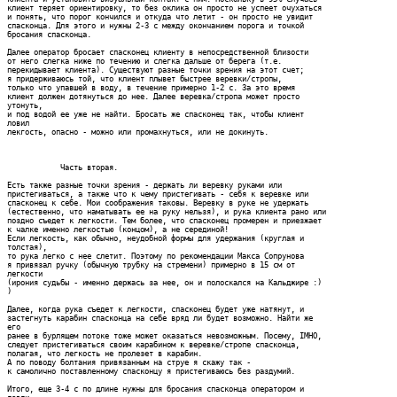
клиент теряет ориентировку, то без оклика он просто не успеет очухаться

и понять, что порог кончился и откуда что летит - он просто не увидит

спасконца. Для этого и нужны 2-3 с между окончанием порога и точкой

бросания спасконца.

Далее оператор бросает спасконец клиенту в непосредственной близости

от него слегка ниже по течению и слегка дальше от берега (т.е.

перекидывает клиента). Существуют разные точки зрения на этот счет;

я придерживаюсь той, что клиент плывет быстрее веревки/стропы,

только что упавшей в воду, в течение примерно 1-2 с. За это время

клиент должен дотянуться до нее. Далее веревка/стропа может просто

утонуть,

и под водой ее уже не найти. Бросать же спасконец так, чтобы клиент

ловил 

лекгость, опасно - можно или промахнуться, или не докинуть.

            Часть вторая.

Есть также разные точки зрения - держать ли веревку руками или

пристегиваться, а также что к чему пристегивать - себя к веревке или

спасконец к себе. Мои соображения таковы. Веревку в руке не удержать

(естественно, что наматывать ее на руку нельзя), и рука клиента рано или

поздно съедет к легкости. Тем более, что спасконец промерен и приезжает

к чалке именно легкостью (концом), а не серединой!

Если легкость, как обычно, неудобной формы для удержания (круглая и

толстая),

то рука легко с нее слетит. Поэтому по рекомендации Макса Сопрунова

я привязал ручку (обычную трубку на стремени) примерно в 15 см от

легкости

(ирония судьбы - именно держась за нее, он и полоскался на Кальджире :)

) 

Далее, когда рука съедет к легкости, спасконец будет уже натянут, и

застегнуть карабин спасконца на себе вряд ли будет возможно. Hайти же

его

ранее в бурлящем потоке тоже может оказаться невозможным. Посему, IMHO,

следует пристегиваться своим карабином к веревке/стропе спасконца,

полагая, что легкость не пролезет в карабин.

А по поводу болтания привязанным на струе я скажу так - 

к самолично поставленному спасконцу я пристегиваюсь без раздумий.

Итого, еще 3-4 с по длине нужны для бросания спасконца оператором и
