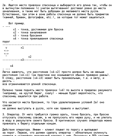
2в. Ищется место привязки спасконца и выбирается его длина так, чтобы он

в вытянутом положении (с учетом вытягивания) доставал ровно до места

зачаливания, а также мог быть доброшен до желаемого места русла.

Естественно, при этом в зоне работы спасконца не должно быть предметов

(камней, бревен, фотографов, etc.), за которые тот может зацепиться.

    Вот пример. 

- ---

       x1 - точка, достижимая для броска

       x2 - точка зачаливания

       x3 - точка бросания

       x4 - точка привязывания спасконца

порог

--------------------------

  v         x1

 <->

 <->

  ^              x2

------------x3------------

     x4

- ---

Легко заметить, что расстояние |x4-x2| просто должно быть не меньше

расстояния |x4-x1| (на практике они оказываются обычно примерно равны).

К слову, расстояние |x4-x3| может быть произвольным, т.е. и метр, и

десять -

все ограничивается длиной спасконца.

Полезно также поднять место привязки (x4) по высоте в пределах разумного

(например, на крутой берег, скалу) - меньше будет вероятность, что

спасконец зацепится при работе.

Что касается места бросания, то (при удовлетворении условий 2а) оно

совсем

не должно выступать в русло, хотя как правило и выступает.

3. Оператор. От него требуется громко орать, точно бросать, при броске

отпускать спасконец совсем, а не пропускать его через руку, и не улетать

в воду в результате своего броска. В критических случаях оператора можно

привязать к берегу отдельным концом.

Действия оператора. Имеем - клиент плывет по порогу и выплывает

за порог. Первое, что должен сделать оператор - обязательно окликнуть

клиента и установить визуальный контакт с ним. Поскольку в 95% случаев
