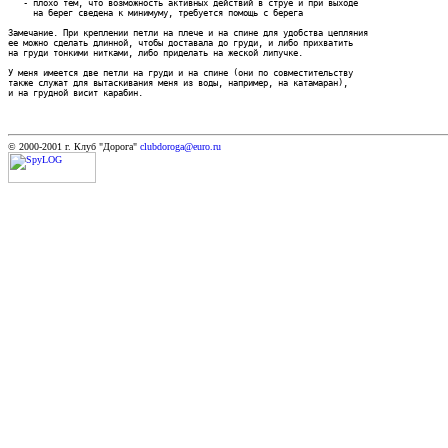
   - плохо тем, что возможность активных действий в струе и при выходе

     на берег сведена к минимуму, требуется помощь с берега

Замечание. При креплении петли на плече и на спине для удобства цепляния

ее можно сделать длинной, чтобы доставала до груди, и либо прихватить

на груди тонкими нитками, либо приделать на жеской липучке.

У меня имеется две петли на груди и на спине (они по совместительству

также служат для вытаскивания меня из воды, например, на катамаран),

© 2000-2001 г. Клуб "Дорога"
clubdoroga@euro.ru