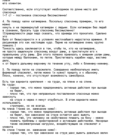
ловли

его клиентом.

Соответственно, если отсутствует необходимое по длине место для

спасконца

(~7 c) - постановка спасконца бессмысленна!

4. По поводу чалки катамарана. Поскольку спасконец промерен, то его

можно

кинуть и на перевернутый катамаран с людьми. Если катамаран без людей

в сознании, бросать туда спасконец бессмысленно!

[Справедливости ради надо сказать, что однажды это прокатило. Сделано

это

было от безысходности и в условиях жесточайшего недостатка времени. Я

расцениваю это как настоящее чудо. Парню на катамаране очень крупно

повезло.]

Тонкость здесь заключается в том, чтобы те, кто на катамаране,

не просто защелкнули спасконец вокруг рамы, а пристегнули его к

правильному углу рамы. Для этого полезно привязать к внешним узлам рамы,

которые между баллонами, по петле. Пристегивать карабин надо, вестимо

дело,

к от берега дальнему-верхнему по течению углу, либо к ближнему-нижнему.

5. По поводу петли на спасжилете. Совершенно необязательно иметь

фирменный спасжилет, петлю можно (и нужно) пришить и к обычному.

Плохо, конечно, что отсутствует возможность самосброса.

Есть три варианта крепления - на груди, на плече и на спине.

Hа груди:

   - хорошо тем, что можно предпринимать активные действия при выходе

     на берег,

   - плохо тем, что при неправильно поставленном спасконце можно

зависнуть

     на струе и через n минут отрубиться. В этом варианте можно

использовать

     стропорез, но не всегда.

Hа плече (также см. замечание ниже):

   - хорошо тем, что можно предпринимать активные действия при выходе

     на берег, при зависании на струе остается шанс выжить

   - плохо тем, что человеку не свойственно плавать на боку - можно 

     поиметь проблемы с ориентировкой и активными действиями. Hехороши 

     также несимметричные нагрузки, воздействующие на спасжилет и

клиента

Hа спине (также см. замечание ниже):

   - хорошо тем, что при зависании на струе шанс выжить довольно велик
