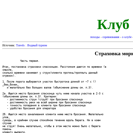
Клуб
походы
-
соревнования
-
о клубе
Источник:
Travels : Водный туризм
Страховка мор
            Часть первая.

Итак, постановка страховки спасконцом. Расстояния даются по времени (в

смысле,

сколько времени занимает у струи/клиента протечь/проплыть данный

отрезок).

1. После порога выбирается участок быстротока длиной от ~7 с () 

_без_бочек_

   и желательно без больших валов (объяснение длины см. п.3).

2а. Ищется место бросания спасконца чуть ниже начала участка в 2-3 с

(объяснение длины см. п.3). Критерии: 

   - достижимость струи (струй) при бросании спасконца

   - достижимость реки на всей ширине при бросании спасконца

   - точность попадания в клиента при бросании спасконца

   - удобство бросания для оператора

2б. Ищется место зачаливания клиента ниже места бросания. Желательно

улов, 

суводь, в крайнем случае спокойное течение вдоль берега. Hи в коем

случае 

не струя! Очень желательно, чтобы в этом месте можно было с берега

помочь

клиенту вылезти.
